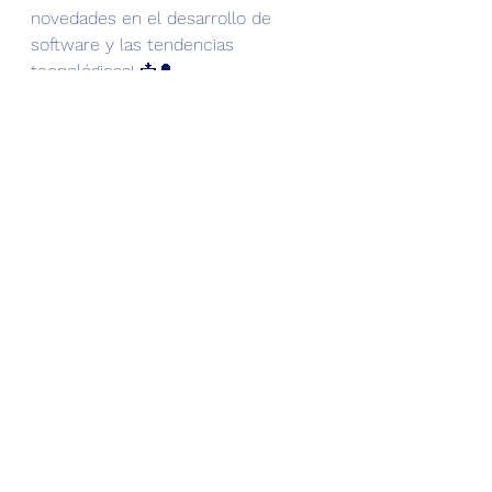
novedades en el desarrollo de 
software y las tendencias 
tecnológicas! 📩🔔
#DesarrolloDeSoftware
#MetodologíasÁgiles
#InnovaciónTecnológica
#CalidadDelSoftware
#SeguridadInformática
#ExperienciaDelUsuario
#TransformaciónDigital
Desarrollo ágil
Tecnología
Metodologías ágiles
Calidad del software
Desarrollo de software
Innovación tecnológica
Transformación digital
Seguridad informática
Eficiencia
Experiencia del usuario.
Desarrollo Ágil